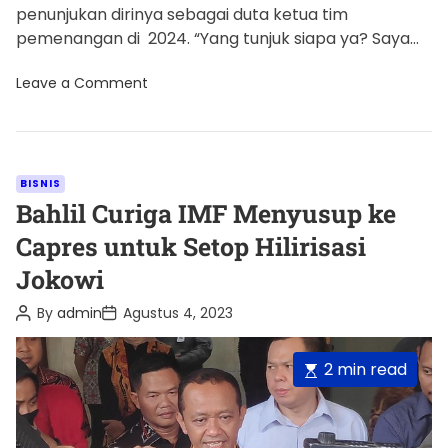
penunjukan dirinya sebagai duta ketua tim
pemenangan di 2024. “Yang tunjuk siapa ya? Saya
enggak tahu ya. Tak ada, saya […]
o
Leave a Comment
n
B
a
h
l
i
C
BISNIS
l
a
Bahlil Curiga IMF Menyusup ke
R
e
t
Capres untuk Setop Hilirisasi
s
e
p
Jokowi
o
g
n
s
o
P
P
By
admin
Agustus 4, 2023
I
o
o
r
s
s
s
u
i
t
t
E
2 min read
D
A
D
e
i
u
a
s
t
s
t
t
t
u
h
e
n
o
i