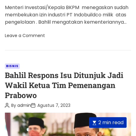
Menteri Investasi/Kepala BKPM menegaskan sudah
membekukan izin industri PT Indobuildco milik atas
pengelolaan . Bahlil mengatakan kementeriannya
bertugas untuk mengeluarkan izin tempat usaha,
o
Leave a Comment
termasuk Hotel […]
n
B
a
h
l
i
C
BISNIS
l
a
Bahlil Respons Isu Ditunjuk Jadi
R
e
t
Wakil Ketua Tim Pemenangan
s
e
m
Prabowo
i
g
‘
T
o
P
P
By
admin
Agustus 7, 2023
e
o
o
r
n
s
s
d
i
t
t
E
2 min read
a
A
D
e
n
u
a
s
g
s
t
t