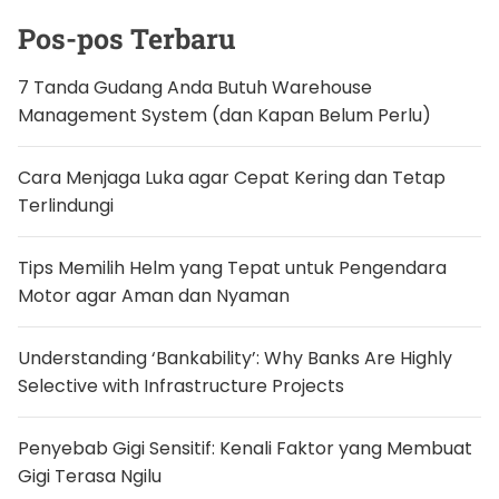
k
e
Pos-pos Terbaru
T
i
k
7 Tanda Gudang Anda Butuh Warehouse
T
Management System (dan Kapan Belum Perlu)
o
k
p
e
Cara Menjaga Luka agar Cepat Kering dan Tetap
r
Terlindungi
i
h
a
l
Tips Memilih Helm yang Tepat untuk Pengendara
I
Motor agar Aman dan Nyaman
z
i
n
E
Understanding ‘Bankability’: Why Banks Are Highly
-
C
Selective with Infrastructure Projects
o
m
m
Penyebab Gigi Sensitif: Kenali Faktor yang Membuat
e
r
Gigi Terasa Ngilu
c