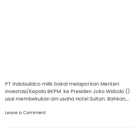
r
t
a
e
s
i
a
R
d
I
,
t
S
i
i
n
m
g
e
g
u
n
g
E
r
PT Indobuildco milik bakal melaporkan Menteri
o
Investasi/Kepala BKPM ke Presiden Joko Widodo ()
p
a
usai membekukan izin usaha Hotel Sultan. Bahkan,
-
Bahlil terancam digugat. Kuasa Hukum PT […]
A
o
Leave a Comment
S
n
L
K
e
u
l
b
e
u
t