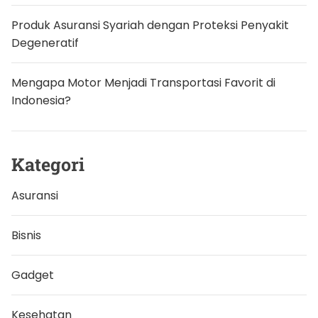
e
:
Produk Asuransi Syariah dengan Proteksi Penyakit
J
a
Degeneratif
n
g
a
Mengapa Motor Menjadi Transportasi Favorit di
n
P
Indonesia?
e
n
g
u
s
Kategori
a
h
a
Asuransi
A
t
u
r
Bisnis
N
e
g
Gadget
a
r
a
Kesehatan