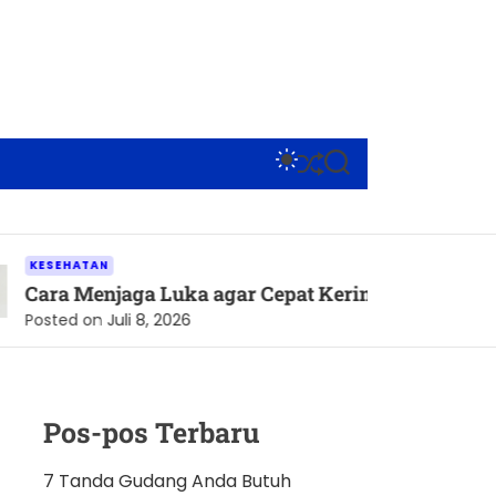
S
S
S
W
H
E
I
U
A
T
F
R
C
F
C
H
L
H
ATAN
C
E
 Menjaga Luka agar Cepat Kering dan Tetap Terlindu
O
L
d on
Juli 8, 2026
O
R
M
O
D
Pos-pos Terbaru
E
7 Tanda Gudang Anda Butuh