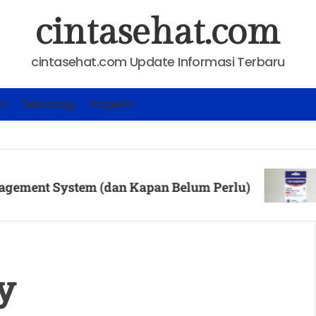
cintasehat.com
cintasehat.com Update Informasi Terbaru
an
Teknologi
Properti
KESEH
System (dan Kapan Belum Perlu)
Cara
Poste
y