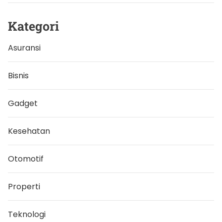
r
i
s
Kategori
a
s
i
Asuransi
J
o
k
o
Bisnis
w
i
Gadget
Kesehatan
Otomotif
Properti
Teknologi