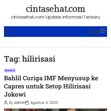
S
cintasehat.com
k
i
cintasehat.com Update Informasi Terbaru
p
t
SHUFFLE
S
S
M
o
E
W
E
A
I
N
c
R
T
U
o
C
C
n
H
H
Tag:
hilirisasi
C
t
O
e
L
C
O
n
BISNIS
R
a
Bahlil Curiga IMF Menyusup ke
t
M
t
O
Capres untuk Setop Hilirisasi
D
e
E
Jokowi
g
o
P
P
By
admin
Agustus 4, 2023
o
o
r
s
s