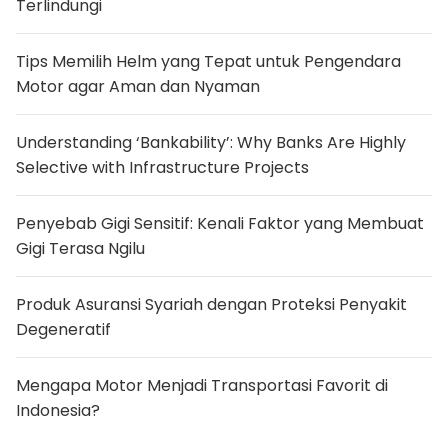
Terlindungi
n
y
u
s
Tips Memilih Helm yang Tepat untuk Pengendara
u
Motor agar Aman dan Nyaman
p
k
e
C
Understanding ‘Bankability’: Why Banks Are Highly
a
p
Selective with Infrastructure Projects
r
e
s
Penyebab Gigi Sensitif: Kenali Faktor yang Membuat
u
n
Gigi Terasa Ngilu
t
u
k
Produk Asuransi Syariah dengan Proteksi Penyakit
S
e
Degeneratif
t
o
p
Mengapa Motor Menjadi Transportasi Favorit di
H
i
Indonesia?
l
i