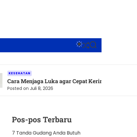
S
S
S
W
H
E
I
U
A
T
F
R
C
F
C
H
L
H
TAN
C
E
enjaga Luka agar Cepat Kering dan Tetap Terlindun
O
L
on
Juli 8, 2026
O
R
M
O
D
Pos-pos Terbaru
E
7 Tanda Gudang Anda Butuh