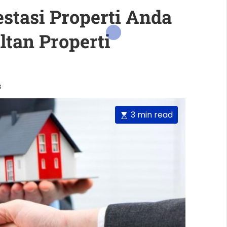
stasi Properti Anda
tan Properti
s
E
3 min read
s
t
i
m
a
t
e
d