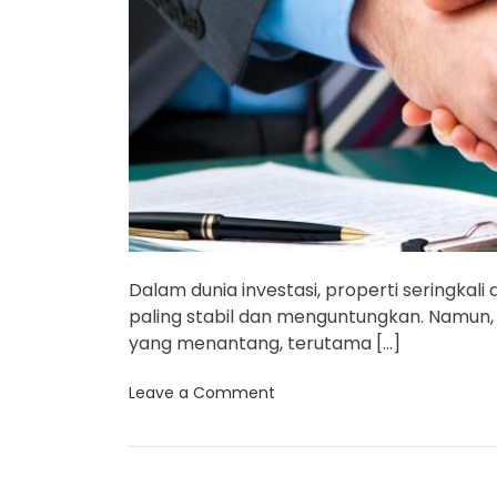
Dalam dunia investasi, properti seringkali
paling stabil dan menguntungkan. Namun,
yang menantang, terutama […]
o
Leave a Comment
n
M
e
n
i