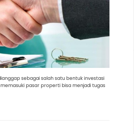
r
e
a
d
t
i
m
e
 dianggap sebagai salah satu bentuk investasi
 memasuki pasar properti bisa menjadi tugas