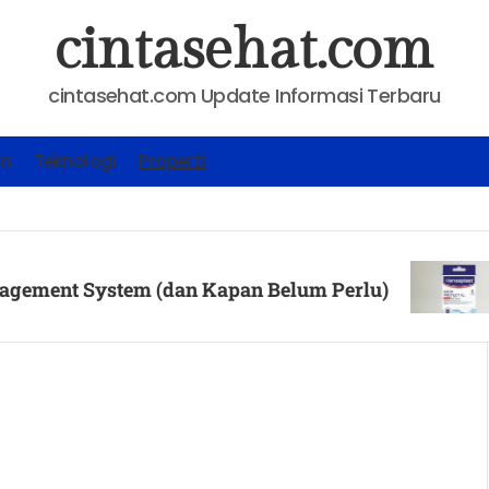
cintasehat.com
cintasehat.com Update Informasi Terbaru
an
Teknologi
Properti
KESEHA
ystem (dan Kapan Belum Perlu)
Cara M
Posted 