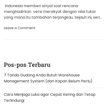
Indonesia memberi sinyal soal rencana
menghadirkan versi merakyat dengan nilai tukar
yang mana itu tambahan terjangkau. Sejauh ini, seri
ponsel lipat Samsung, yakni Galaxy Z Flip […]
o
Leave a Comment
n
S
a
m
s
u
n
g
B
Pos-pos Terbaru
e
r
i
7 Tanda Gudang Anda Butuh Warehouse
K
Management System (dan Kapan Belum Perlu)
o
d
e
K
Cara Menjaga Luka agar Cepat Kering dan Tetap
e
Terlindungi
r
a