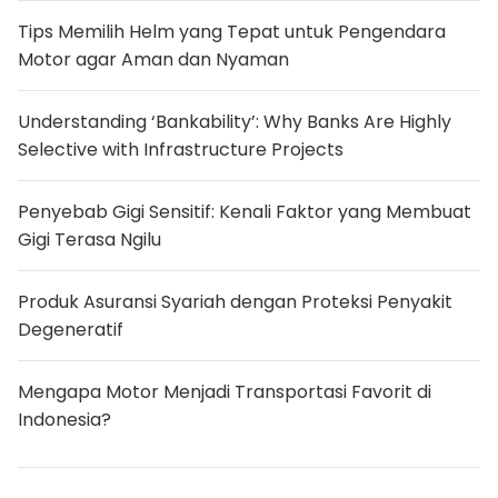
s
B
Tips Memilih Helm yang Tepat untuk Pengendara
u
Motor agar Aman dan Nyaman
a
t
P
o
Understanding ‘Bankability’: Why Banks Are Highly
n
s
Selective with Infrastructure Projects
e
l
L
Penyebab Gigi Sensitif: Kenali Faktor yang Membuat
i
p
Gigi Terasa Ngilu
a
t
V
Produk Asuransi Syariah dengan Proteksi Penyakit
e
r
Degeneratif
s
i
‘
Mengapa Motor Menjadi Transportasi Favorit di
M
e
Indonesia?
r
a
k
y