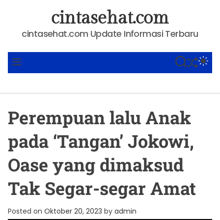
S
cintasehat.com
k
i
cintasehat.com Update Informasi Terbaru
p
t
SHUFFLE
S
S
M
o
E
W
E
A
I
N
c
R
T
U
o
C
C
n
H
H
Perempuan lalu Anak
C
t
O
e
L
pada ‘Tangan’ Jokowi,
O
n
R
t
M
Oase yang dimaksud
O
D
Tak Segar-segar Amat
E
Posted on
Oktober 20, 2023
by
admin