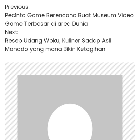
N
Previous:
Pecinta Game Berencana Buat Museum Video
a
Game Terbesar di area Dunia
v
Next:
i
Resep Udang Woku, Kuliner Sadap Asli
Manado yang mana Bikin Ketagihan
g
a
s
i
p
o
s