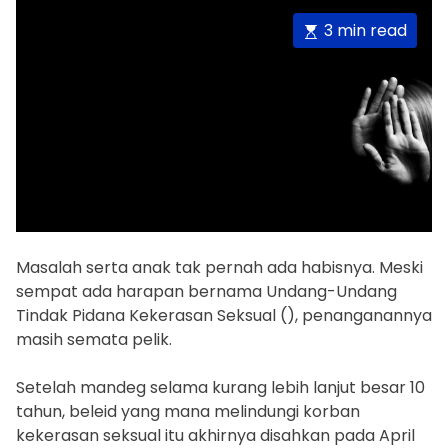
E
3 min read
s
t
i
m
a
t
e
d
r
Masalah serta anak tak pernah ada habisnya. Meski
e
sempat ada harapan bernama Undang-Undang
a
Tindak Pidana Kekerasan Seksual (
), penanganannya
d
masih semata pelik.
t
i
Setelah mandeg selama kurang lebih lanjut besar 10
m
tahun, beleid yang mana melindungi korban
e
kekerasan seksual itu akhirnya disahkan pada April