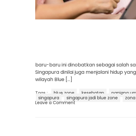
baru-baru ini dinobatkan sebagai salah sa
Singapura dinilai juga menjalani hidup yan
wilayah Blue […]
Tags :
blue zone
kesehatan
panjang u
singapura
singapura jadi blue zone
zona 
o
Leave a Comment
n
S
i
n
g
a