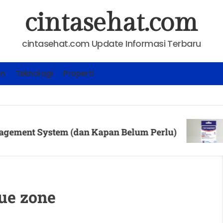
cintasehat.com
cintasehat.com Update Informasi Terbaru
an
Teknologi
Properti
KESEHA
ystem (dan Kapan Belum Perlu)
Cara 
Posted
lue zone