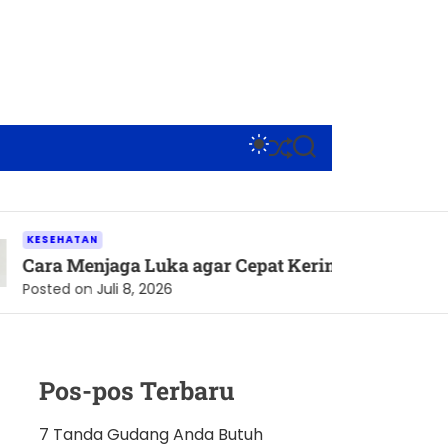
S
S
S
W
H
E
I
U
A
T
F
R
C
F
C
H
L
H
TAN
C
E
Menjaga Luka agar Cepat Kering dan Tetap Terlindun
O
L
 on
Juli 8, 2026
O
R
M
O
D
Pos-pos Terbaru
E
7 Tanda Gudang Anda Butuh