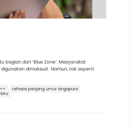
a
d
t
i
m
e
tu bagian dari ‘Blue Zone’. Masyarakat
g digunakan dimaksud . Namun, tak seperti
mur
rahasia panjang umur singapura
biru