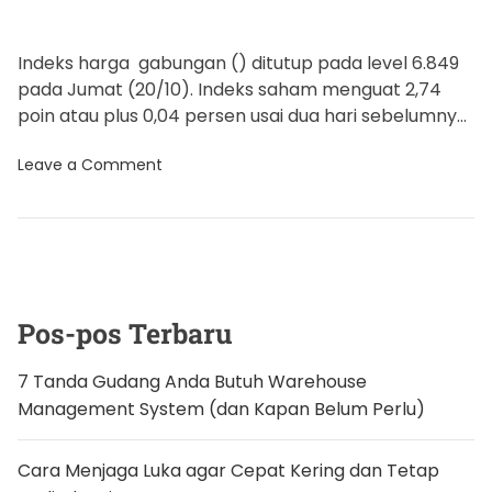
Indeks harga gabungan () ditutup pada level 6.849
pada Jumat (20/10). Indeks saham menguat 2,74
poin atau plus 0,04 persen usai dua hari sebelumnya
ditutup […]
o
Leave a Comment
n
U
s
a
i
M
e
r
a
Pos-pos Terbaru
h
2
H
7 Tanda Gudang Anda Butuh Warehouse
a
Management System (dan Kapan Belum Perlu)
r
i
,
I
Cara Menjaga Luka agar Cepat Kering dan Tetap
H