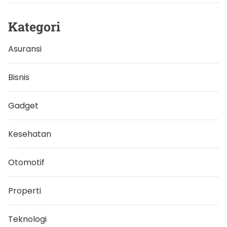
l
a
m
Kategori
A
k
h
Asuransi
i
r
P
e
Bisnis
k
a
n
Gadget
Kesehatan
Otomotif
Properti
Teknologi