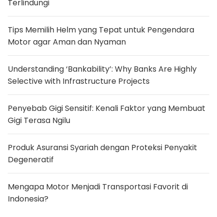
Terlindungi
S
G
A
k
Tips Memilih Helm yang Tepat untuk Pengendara
h
Motor agar Aman dan Nyaman
i
r
n
y
Understanding ‘Bankability’: Why Banks Are Highly
a
B
Selective with Infrastructure Projects
e
r
s
Penyebab Gigi Sensitif: Kenali Faktor yang Membuat
e
r
Gigi Terasa Ngilu
i
k
e
Produk Asuransi Syariah dengan Proteksi Penyakit
6
.
Degeneratif
8
4
9
Mengapa Motor Menjadi Transportasi Favorit di
d
i
Indonesia?
d
a