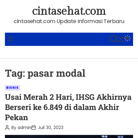
S
cintasehat.com
k
i
cintasehat.com Update Informasi Terbaru
p
t
SHUFFLE
S
S
M
o
E
W
E
A
I
N
c
R
T
U
o
C
C
n
H
H
Tag:
pasar modal
C
t
O
e
L
C
O
n
BISNIS
R
a
Usai Merah 2 Hari, IHSG Akhirnya
t
M
t
O
Berseri ke 6.849 di dalam Akhir
D
e
E
Pekan
g
o
P
P
By
admin
Juli 30, 2023
o
o
r
s
s