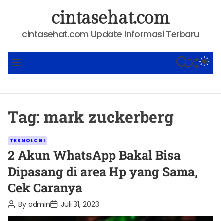
S
cintasehat.com
k
i
cintasehat.com Update Informasi Terbaru
p
t
SHUFFLE
S
S
M
o
E
W
E
A
I
N
c
R
T
U
o
C
C
n
H
H
Tag:
mark zuckerberg
C
t
O
e
L
C
O
n
TEKNOLOGI
R
a
2 Akun WhatsApp Bakal Bisa
t
M
t
O
Dipasang di area Hp yang Sama,
D
e
E
Cek Caranya
g
o
P
P
By
admin
Juli 31, 2023
o
o
r
s
s