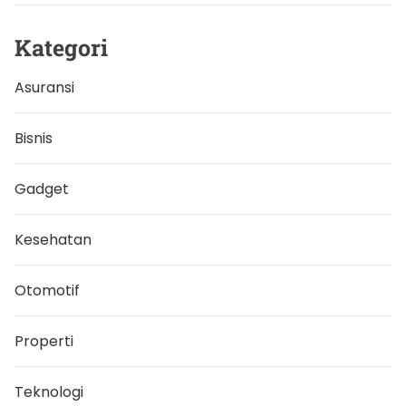
a
,
C
Kategori
e
k
C
Asuransi
a
r
a
n
Bisnis
y
a
Gadget
Kesehatan
Otomotif
Properti
Teknologi