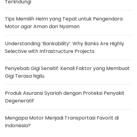
Terlindungi
l
B
i
s
Tips Memilih Helm yang Tepat untuk Pengendara
a
Motor agar Aman dan Nyaman
D
i
p
a
Understanding ‘Bankability’: Why Banks Are Highly
s
a
Selective with Infrastructure Projects
n
g
d
Penyebab Gigi Sensitif: Kenali Faktor yang Membuat
i
a
Gigi Terasa Ngilu
r
e
a
Produk Asuransi Syariah dengan Proteksi Penyakit
H
p
Degeneratif
y
a
n
Mengapa Motor Menjadi Transportasi Favorit di
g
S
Indonesia?
a
m