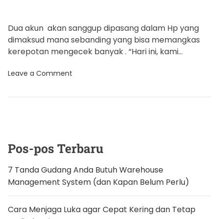
Dua akun akan sanggup dipasang dalam Hp yang
dimaksud mana sebanding yang bisa memangkas
kerepotan mengecek banyak . “Hari ini, kami
memperkenalkan kemampuan untuk login dua akun
o
Leave a Comment
WhatsApp […]
n
2
A
k
u
n
W
h
a
Pos-pos Terbaru
t
s
A
7 Tanda Gudang Anda Butuh Warehouse
p
Management System (dan Kapan Belum Perlu)
p
B
a
k
Cara Menjaga Luka agar Cepat Kering dan Tetap
a