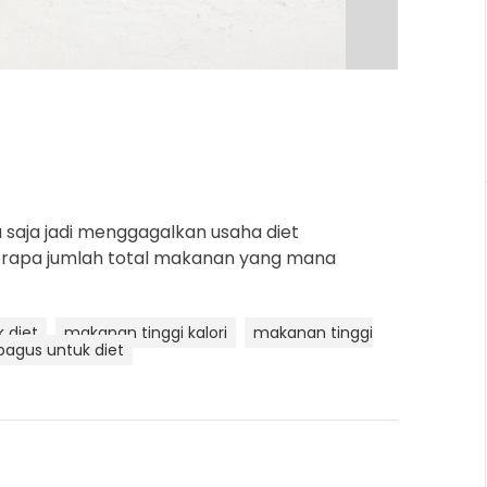
a
d
t
i
m
e
a saja jadi menggagalkan usaha diet
erapa jumlah total makanan yang mana
k diet
makanan tinggi kalori
makanan tinggi
bagus untuk diet