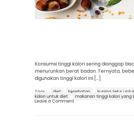
Konsumsi tinggi kalori sering dianggap bis
menurunkan berat badan. Ternyata, beb
digunakan tinggi kalori ini […]
Tags :
diet
kesehatan
kuning telur untu
kalori untuk diet
makanan tinggi kalori yang 
o
Leave a Comment
n
C
a
t
a
t