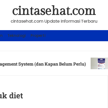
cintasehat.com
cintasehat.com Update Informasi Terbaru
an
Teknologi
Properti
KESEH
System (dan Kapan Belum Perlu)
Cara 
Posted
uk diet