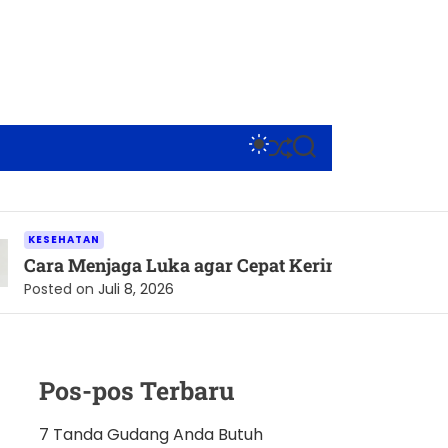
S
S
S
W
H
E
I
U
A
T
F
R
C
F
C
H
L
H
ATAN
C
E
Menjaga Luka agar Cepat Kering dan Tetap Terlindu
O
L
 on
Juli 8, 2026
O
R
M
O
D
Pos-pos Terbaru
E
7 Tanda Gudang Anda Butuh