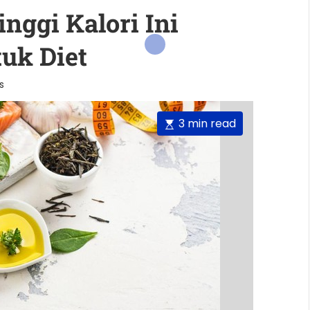
nggi Kalori Ini
uk Diet
s
E
3 min read
s
t
i
m
a
t
e
d
r
e