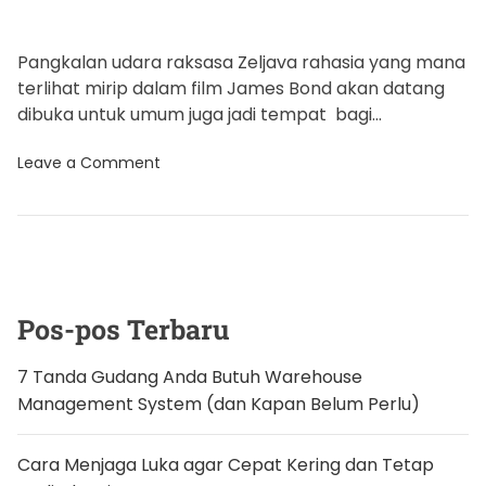
Pangkalan udara raksasa Zeljava rahasia yang mana
terlihat mirip dalam film James Bond akan datang
dibuka untuk umum juga jadi tempat bagi
pemberani pada tempat […]
o
Leave a Comment
n
P
a
n
g
k
a
l
a
Pos-pos Terbaru
n
U
d
7 Tanda Gudang Anda Butuh Warehouse
a
Management System (dan Kapan Belum Perlu)
r
a
A
n
Cara Menjaga Luka agar Cepat Kering dan Tetap
t