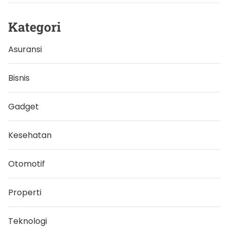
u
T
u
Kategori
r
i
s
Asuransi
P
e
m
b
Bisnis
e
r
a
Gadget
n
i
Kesehatan
Otomotif
Properti
Teknologi