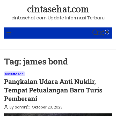
S
cintasehat.com
k
i
cintasehat.com Update Informasi Terbaru
p
t
SHUFFLE
S
S
M
o
E
W
E
A
I
N
c
R
T
U
o
C
C
n
H
H
Tag:
james bond
C
t
O
e
L
C
O
n
KESEHATAN
R
a
Pangkalan Udara Anti Nuklir,
t
M
t
O
Tempat Petualangan Baru Turis
D
e
E
Pemberani
g
o
P
P
By
admin
Oktober 20, 2023
o
o
r
s
s