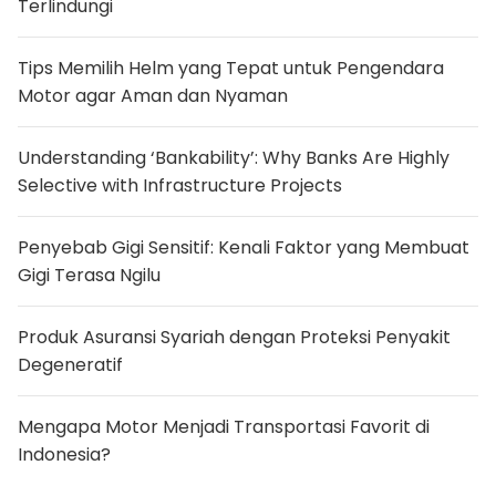
Terlindungi
i
N
u
k
Tips Memilih Helm yang Tepat untuk Pengendara
l
Motor agar Aman dan Nyaman
i
r
,
T
Understanding ‘Bankability’: Why Banks Are Highly
e
m
Selective with Infrastructure Projects
p
a
t
Penyebab Gigi Sensitif: Kenali Faktor yang Membuat
P
e
Gigi Terasa Ngilu
t
u
a
Produk Asuransi Syariah dengan Proteksi Penyakit
l
a
Degeneratif
n
g
a
Mengapa Motor Menjadi Transportasi Favorit di
n
B
Indonesia?
a
r