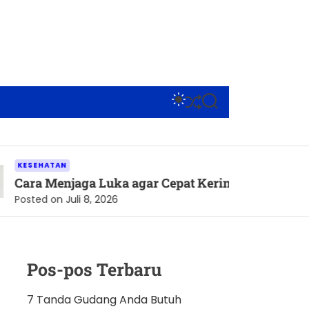
S
S
S
W
H
E
I
U
A
T
F
R
C
F
C
H
L
H
TAN
C
E
Menjaga Luka agar Cepat Kering dan Tetap Terlindun
O
L
 on
Juli 8, 2026
O
R
M
O
D
Pos-pos Terbaru
E
7 Tanda Gudang Anda Butuh