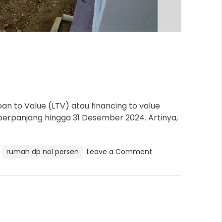
a
d
t
i
m
e
n to Value (LTV) atau financing to value
iperpanjang hingga 31 Desember 2024. Artinya,
o
rumah dp nol persen
Leave a Comment
n
I
n
s
e
n
t
i