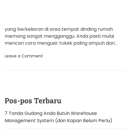
e
yang berkeliaran di area tempat dinding rumah
memang sangat mengganggu. Anda pasti mulai
mencari cara mengusir tokek paling ampuh dari
rumah. Biasanya, tokek yang digunakan […]
o
Leave a Comment
n
5
C
a
r
a
M
e
n
Pos-pos Terbaru
g
u
s
7 Tanda Gudang Anda Butuh Warehouse
i
Management System (dan Kapan Belum Perlu)
r
T