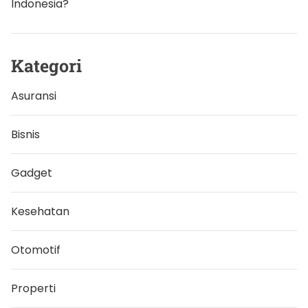
l
Indonesia?
i
h
a
r
a
Kategori
K
u
c
Asuransi
i
n
g
Bisnis
Gadget
Kesehatan
Otomotif
Properti