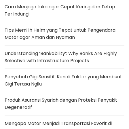
o
k
Cara Menjaga Luka agar Cepat Kering dan Tetap
e
Terlindungi
k
D
a
r
Tips Memilih Helm yang Tepat untuk Pengendara
i
Motor agar Aman dan Nyaman
R
u
m
a
Understanding ‘Bankability’: Why Banks Are Highly
h
,
Selective with Infrastructure Projects
S
a
l
Penyebab Gigi Sensitif: Kenali Faktor yang Membuat
a
h
Gigi Terasa Ngilu
S
a
t
Produk Asuransi Syariah dengan Proteksi Penyakit
u
n
Degeneratif
y
a
P
Mengapa Motor Menjadi Transportasi Favorit di
e