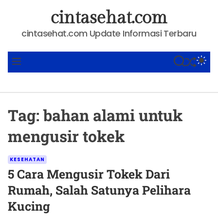
S
cintasehat.com
k
i
cintasehat.com Update Informasi Terbaru
p
t
SHUFFLE
S
S
M
o
E
W
E
A
I
N
c
R
T
U
o
C
C
n
H
H
Tag:
bahan alami untuk
C
t
O
e
L
mengusir tokek
O
n
R
t
M
C
KESEHATAN
O
a
5 Cara Mengusir Tokek Dari
D
E
t
Rumah, Salah Satunya Pelihara
e
Kucing
g