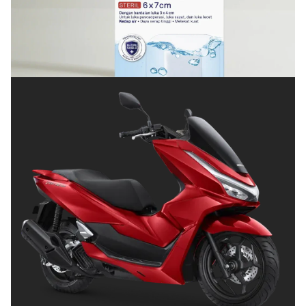
KESEHATAN
Cara Menjaga Luka agar Cepat Kering dan Tetap
Terlindungi
Posted on
Juli 8, 2026
OTOMOTIF
Tips Memilih Helm yang Tepat untuk
Pengendara Motor agar Aman dan Nyaman