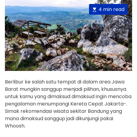
E
4 min read
s
t
i
m
a
t
e
d
r
Berlibur ke salah satu tempat di dalam area Jawa
e
Barat mungkin sanggup menjadi pilihan, khususnya
a
untuk kamu yang dimaksud dimaksud ingin mencoba
d
pengalaman menumpangi Kereta Cepat Jakarta-
.
t
Simak rekomendasi wisata sekitar Bandung yang
i
mana dimaksud sanggup jadi dikunjungi pakai
m
Whoosh.
e