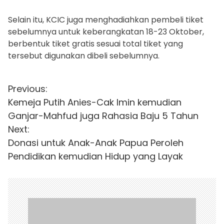
Selain itu, KCIC juga menghadiahkan pembeli tiket
sebelumnya untuk keberangkatan 18-23 Oktober,
berbentuk tiket gratis sesuai total tiket yang
tersebut digunakan dibeli sebelumnya.
N
Previous:
Kemeja Putih Anies-Cak Imin kemudian
a
Ganjar-Mahfud juga Rahasia Baju 5 Tahun
v
Next:
i
Donasi untuk Anak-Anak Papua Peroleh
Pendidikan kemudian Hidup yang Layak
g
a
s
i