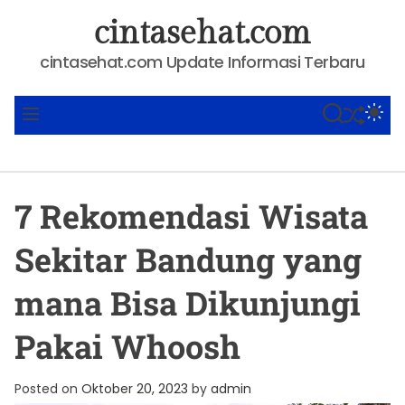
S
cintasehat.com
k
i
cintasehat.com Update Informasi Terbaru
p
t
SHUFFLE
S
S
M
o
E
W
E
A
I
N
c
R
T
U
o
C
C
n
H
H
7 Rekomendasi Wisata
C
t
O
e
L
Sekitar Bandung yang
O
n
R
t
M
mana Bisa Dikunjungi
O
D
Pakai Whoosh
E
Posted on
Oktober 20, 2023
by
admin