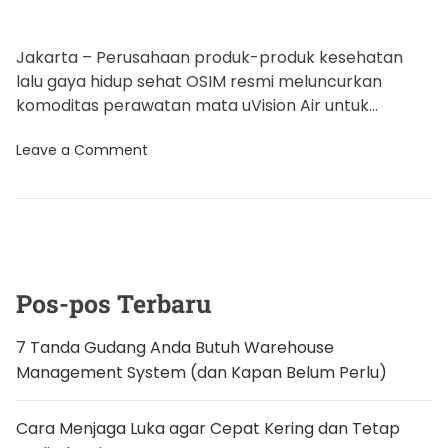
Jakarta – Perusahaan produk-produk kesehatan
lalu gaya hidup sehat OSIM resmi meluncurkan
komoditas perawatan mata uVision Air untuk
memberikan relaksasi juga bantuan bagi mata yang
o
Leave a Comment
[…]
n
O
S
I
M
l
u
n
c
Pos-pos Terbaru
u
r
k
7 Tanda Gudang Anda Butuh Warehouse
a
Management System (dan Kapan Belum Perlu)
n
p
r
o
Cara Menjaga Luka agar Cepat Kering dan Tetap
d