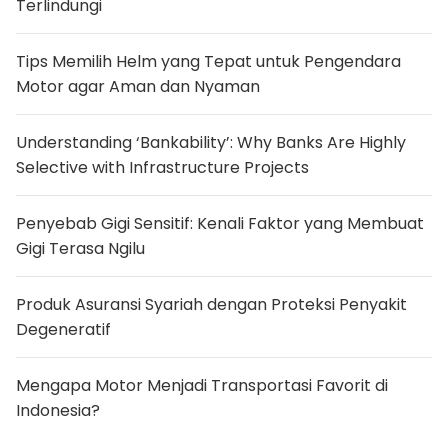
Terlindungi
u
k
-
p
Tips Memilih Helm yang Tepat untuk Pengendara
r
Motor agar Aman dan Nyaman
o
d
u
k
Understanding ‘Bankability’: Why Banks Are Highly
u
V
Selective with Infrastructure Projects
i
s
i
Penyebab Gigi Sensitif: Kenali Faktor yang Membuat
o
n
Gigi Terasa Ngilu
A
i
r
Produk Asuransi Syariah dengan Proteksi Penyakit
u
n
Degeneratif
t
u
k
Mengapa Motor Menjadi Transportasi Favorit di
j
a
Indonesia?
g
a