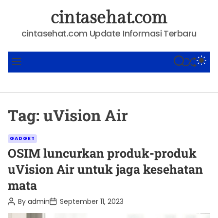
S
cintasehat.com
k
i
cintasehat.com Update Informasi Terbaru
p
t
SHUFFLE
S
S
M
o
E
W
E
A
I
N
c
R
T
U
o
C
C
n
H
H
Tag:
uVision Air
C
t
O
e
L
C
O
n
GADGET
R
a
OSIM luncurkan produk-produk
t
M
t
O
uVision Air untuk jaga kesehatan
D
e
E
mata
g
o
P
P
By
admin
September 11, 2023
o
o
r
s
s