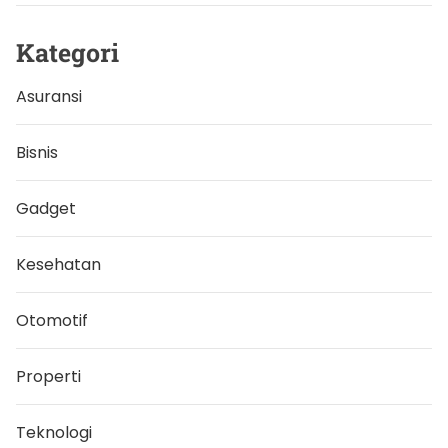
k
e
s
Kategori
e
h
a
Asuransi
t
a
n
m
Bisnis
a
t
a
Gadget
Kesehatan
Otomotif
Properti
Teknologi