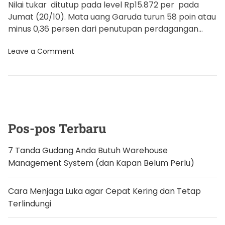
Nilai tukar ditutup pada level Rp15.872 per pada
i
t
t
A
D
Jumat (20/10). Mata uang Garuda turun 58 poin atau
e
u
a
minus 0,36 persen dari penutupan perdagangan
s
t
t
h
e
sebelumnya. Sementara, […]
o
o
Leave a Comment
r
n
R
u
p
i
a
h
A
m
Pos-pos Terbaru
b
r
u
7 Tanda Gudang Anda Butuh Warehouse
k
Management System (dan Kapan Belum Perlu)
k
e
R
p
Cara Menjaga Luka agar Cepat Kering dan Tetap
1
Terlindungi
5
.
8