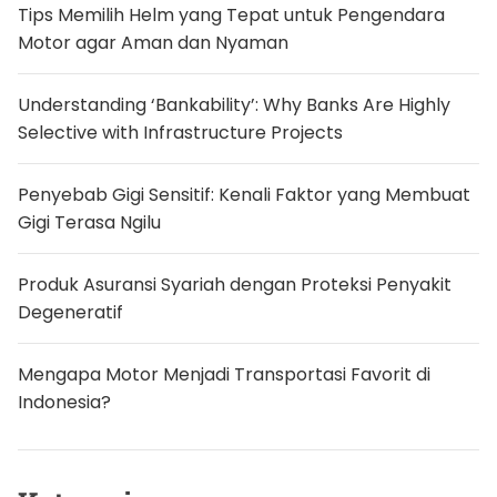
7
Tips Memilih Helm yang Tepat untuk Pengendara
2
Motor agar Aman dan Nyaman
I
m
b
a
Understanding ‘Bankability’: Why Banks Are Highly
s
K
Selective with Infrastructure Projects
e
k
h
Penyebab Gigi Sensitif: Kenali Faktor yang Membuat
a
w
Gigi Terasa Ngilu
a
t
i
Produk Asuransi Syariah dengan Proteksi Penyakit
r
a
Degeneratif
n
S
u
Mengapa Motor Menjadi Transportasi Favorit di
k
u
Indonesia?
B
u
n
g
a