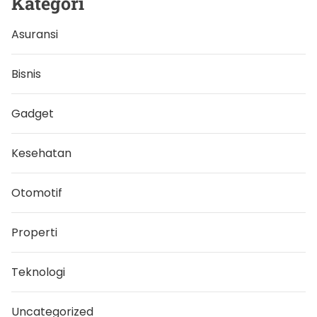
Kategori
T
h
e
Asuransi
F
e
d
Bisnis
Gadget
Kesehatan
Otomotif
Properti
Teknologi
Uncategorized