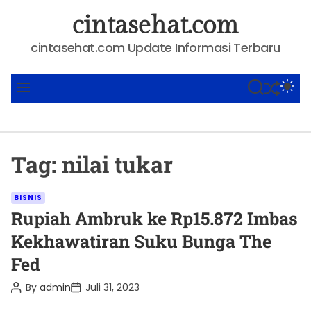
S
cintasehat.com
k
i
cintasehat.com Update Informasi Terbaru
p
t
SHUFFLE
S
S
M
o
E
W
E
A
I
N
c
R
T
U
o
C
C
n
H
H
Tag:
nilai tukar
C
t
O
e
L
C
O
n
BISNIS
R
a
Rupiah Ambruk ke Rp15.872 Imbas
t
M
t
O
Kekhawatiran Suku Bunga The
D
e
E
Fed
g
o
P
P
By
admin
Juli 31, 2023
o
o
r
s
s