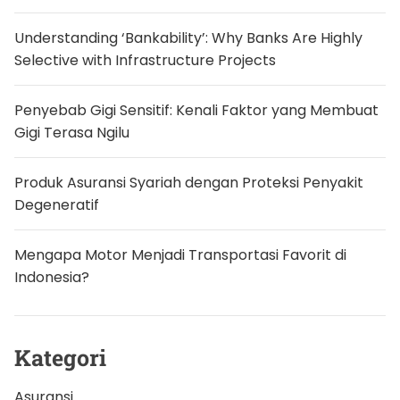
i
b
u
Understanding ‘Bankability’: Why Banks Are Highly
k
a
Selective with Infrastructure Projects
M
u
l
Penyebab Gigi Sensitif: Kenali Faktor yang Membuat
a
i
Gigi Terasa Ngilu
H
a
r
Produk Asuransi Syariah dengan Proteksi Penyakit
i
i
Degeneratif
n
i
Mengapa Motor Menjadi Transportasi Favorit di
Indonesia?
Kategori
Asuransi