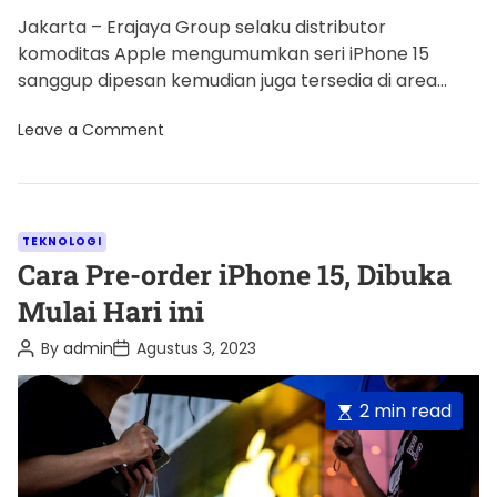
Jakarta – Erajaya Group selaku distributor
komoditas Apple mengumumkan seri iPhone 15
sanggup dipesan kemudian juga tersedia di area
area Indonesia pada pertengahan Oktober. "Erajaya
o
Leave a Comment
[…]
n
S
e
r
i
i
C
TEKNOLOGI
P
a
Cara Pre-order iPhone 15, Dibuka
h
o
t
Mulai Hari ini
n
e
e
1
P
P
By
admin
Agustus 3, 2023
g
5
o
o
t
o
s
s
e
t
t
r
E
2 min read
r
A
D
s
i
u
a
s
e
t
t
e
t
d
h
e
i
o
s
i