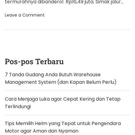
termurahnya dibanderol Rp16,49 juta. Simak jalur
resminya berikut. Sebelumnya, iBox lalu Digimap,
o
Leave a Comment
distributor resmi […]
n
C
a
r
a
P
r
e
-
Pos-pos Terbaru
o
r
d
7 Tanda Gudang Anda Butuh Warehouse
e
Management System (dan Kapan Belum Perlu)
r
i
P
h
Cara Menjaga Luka agar Cepat Kering dan Tetap
o
Terlindungi
n
e
1
5
Tips Memilih Helm yang Tepat untuk Pengendara
,
Motor agar Aman dan Nyaman
D