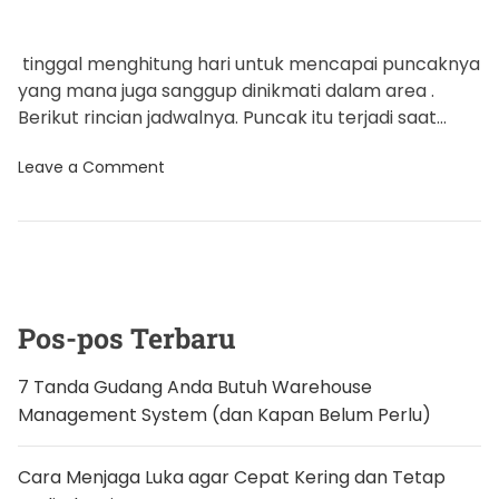
tinggal menghitung hari untuk mencapai puncaknya
yang mana juga sanggup dinikmati dalam area .
Berikut rincian jadwalnya. Puncak itu terjadi saat
Bumi ‘menerobos’ bagian debu […]
o
Leave a Comment
n
P
u
n
c
a
k
H
u
Pos-pos Terbaru
j
a
n
7 Tanda Gudang Anda Butuh Warehouse
M
Management System (dan Kapan Belum Perlu)
e
t
e
o
Cara Menjaga Luka agar Cepat Kering dan Tetap
r