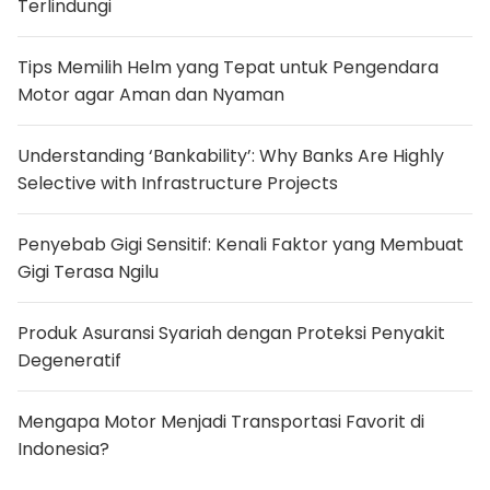
Terlindungi
O
r
i
o
Tips Memilih Helm yang Tepat untuk Pengendara
n
Motor agar Aman dan Nyaman
i
d
S
e
Understanding ‘Bankability’: Why Banks Are Highly
g
e
Selective with Infrastructure Projects
r
a
T
Penyebab Gigi Sensitif: Kenali Faktor yang Membuat
i
b
Gigi Terasa Ngilu
a
d
i
Produk Asuransi Syariah dengan Proteksi Penyakit
d
a
Degeneratif
l
a
m
Mengapa Motor Menjadi Transportasi Favorit di
R
I
Indonesia?
,
S