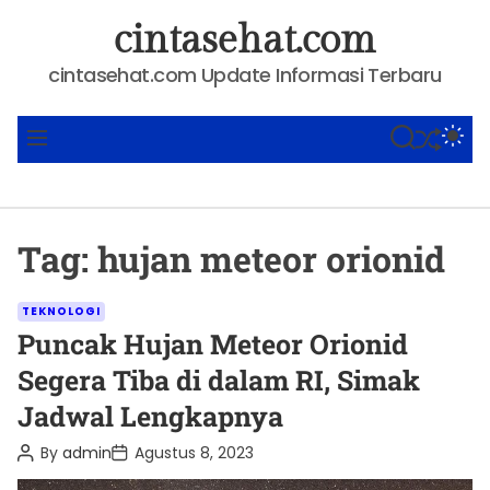
S
cintasehat.com
k
i
cintasehat.com Update Informasi Terbaru
p
t
SHUFFLE
S
S
M
o
E
W
E
A
I
N
c
R
T
U
o
C
C
n
H
H
Tag:
hujan meteor orionid
C
t
O
e
L
C
O
n
TEKNOLOGI
R
a
Puncak Hujan Meteor Orionid
t
M
t
O
Segera Tiba di dalam RI, Simak
D
e
E
Jadwal Lengkapnya
g
o
P
P
By
admin
Agustus 8, 2023
o
o
r
s
s