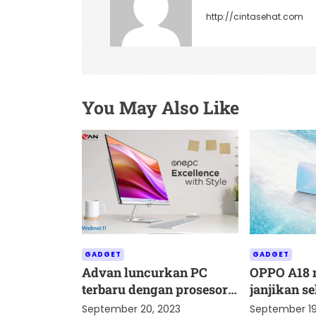
i
http://cintasehat.com
p
o
s
You May Also Like
GADGET
GADGET
Advan luncurkan PC
OPPO A18 
terbaru dengan prosesor
janjikan se
Intel Core i5 kemudian i7
juga awet
September 20, 2023
September 19