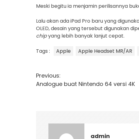
Meski begitu ia menjamin perilisannya bu
Lalu akan ada iPad Pro baru yang digunaka
OLED, desain yang tersebut digunakan dip
chip
yang lebih banyak lanjut cepat.
Tags :
Apple
Apple Headset MR/AR
N
Previous:
a
Analogue buat Nintendo 64 versi 4K
v
i
g
a
s
admin