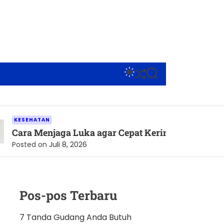
S
S
S
W
H
E
I
U
A
T
F
R
C
F
C
H
L
H
AN
C
E
enjaga Luka agar Cepat Kering dan Tetap Terlindung
O
L
on
Juli 8, 2026
O
R
M
O
D
Pos-pos Terbaru
E
7 Tanda Gudang Anda Butuh