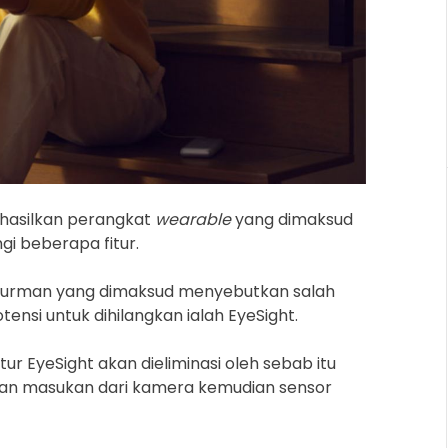
a
d
t
i
m
e
hasilkan perangkat
wearable
yang dimaksud
i beberapa fitur.
k Gurman yang dimaksud menyebutkan salah
ensi untuk dihilangkan ialah EyeSight.
tur EyeSight akan dieliminasi oleh sebab itu
an masukan dari kamera kemudian sensor