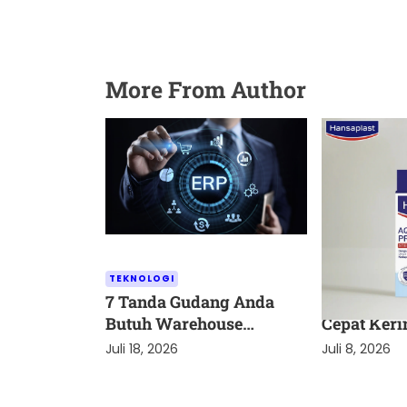
More From Author
TEKNOLOGI
KESEHATAN
7 Tanda Gudang Anda
Cara Menj
Butuh Warehouse
Cepat Keri
Management System (dan
Terlindung
Juli 18, 2026
Juli 8, 2026
Kapan Belum Perlu)