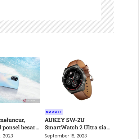
GADGET
meluncur,
AUKEY SW-2U
l ponsel besar
SmartWatch 2 Ultra siap
meluncur dalam
, 2023
September 18, 2023