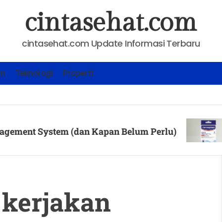
cintasehat.com
cintasehat.com Update Informasi Terbaru
an
Teknologi
Properti
KESEHAT
ystem (dan Kapan Belum Perlu)
Cara M
Posted 
 kerjakan