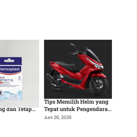
Indonesia
OTOMOTIF
aga Luka agar
Tips Memilih Helm yang
ng dan Tetap
Tepat untuk Pengendara
i
Motor agar Aman dan
Juni 26, 2026
Nyaman